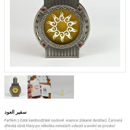
سفير العود
Parfém z čisté kambodžské oudové esence získané destilací. Čarovná
dřevitá vůně hlavy po několika minutách odezní a uvolní se prostor