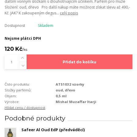
dalším vonným složkám s dlouhotrvajícím účinkem. Parfém pro muže
Složení: oud, dřevo Pro další nákup máte možnost získat slevu až 490,-
Kč. JAK? K zakoupeným degus...
celý popis
Dostupnost
Skladem
Nejsme plátci DPH
120 Kč
/
ks
Přidat do košíku
Číslo produktu:
ATS1032 vzorky
Složky parfémů:
oud, dřevo
Objem:
0,5 ml
Výrobce:
Mishal Muzaffar Itarji
Hlídat cenu / dostupnost
Podobné produkty
Safeer Al Oud EdP (předváděcí)