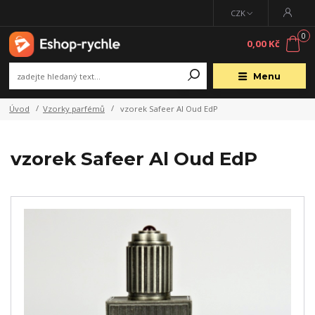
CZK
0
0,00 Kč
Menu
Úvod
Vzorky parfémů
vzorek Safeer Al Oud EdP
vzorek Safeer Al Oud EdP