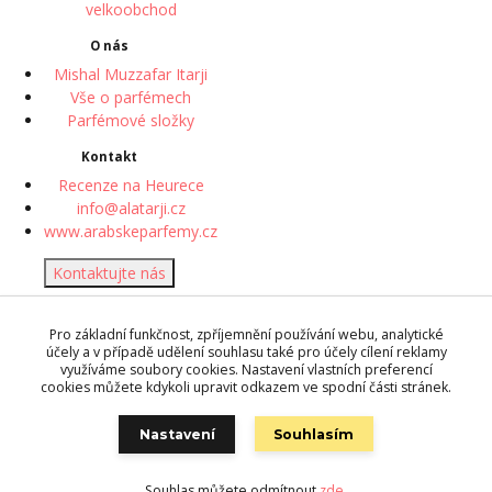
velkoobchod
O nás
Mishal Muzzafar Itarji
Vše o parfémech
Parfémové složky
Kontakt
Recenze na Heurece
info@alatarji.cz
www.arabskeparfemy.cz
Kontaktujte nás
© 2018 Desert Rose perfume
Pro základní funkčnost, zpříjemnění používání webu, analytické
| Vytvořeno systémem
účely a v případě udělení souhlasu také pro účely cílení reklamy
www.eshop-rychle.cz
využíváme soubory cookies. Nastavení vlastních preferencí
cookies můžete kdykoli upravit odkazem ve spodní části stránek.
Zpracování osobních údajů
můžete ovlivnit
úpravou svých
Nastavení
Souhlasím
preferencí
ochrany soukromí.
Souhlas můžete odmítnout
zde
.