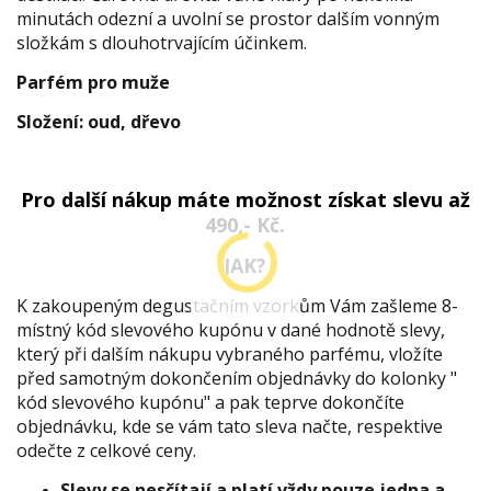
minutách odezní a uvolní se prostor dalším vonným
složkám s dlouhotrvajícím účinkem.
Parfém pro muže
Složení: oud, dřevo
Pro další nákup máte možnost získat slevu až
490,- Kč.
JAK?
K zakoupeným degustačním vzorkům Vám zašleme 8-
místný kód slevového kupónu v dané hodnotě slevy,
který při dalším nákupu vybraného parfému, vložíte
před samotným dokončením objednávky do kolonky "
kód slevového kupónu" a pak teprve dokončíte
objednávku, kde se vám tato sleva načte, respektive
odečte z celkové ceny.
Slevy se nesčítají a platí vždy pouze jedna a