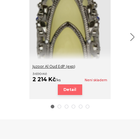
Juzoor Al Oud EdP (exp)
Jozur Al Oud lo
3 690 Kč
590 Kč
2 214 Kč
300 Kč
/
ks
Není skladem
/
ks
Detail