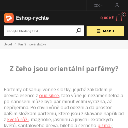
CZK
0
0,00 Kč
Menu
Úvod
Parfémové složky
Z čeho jsou orientální parfémy?
Parfémy obsahují vonné složky, jejichž základem je
dřevitá esence z
oud silice
, tato vůně je nezaměnitelná a
po nanesení může býti pár minut velmi výrazná, až
nepříjemná. Po chvíli vůně oud odezní a dá prostor
dalším složkám parfému, které jsou získávané například
z
květů růží
, magnólie, jasmínu a jiných i exotických
květů, santalového dřeva, bílého a černého
pižma
(