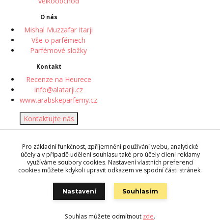
velkoobchod
O nás
Mishal Muzzafar Itarji
Vše o parfémech
Parfémové složky
Kontakt
Recenze na Heurece
info@alatarji.cz
www.arabskeparfemy.cz
Kontaktujte nás
© 2018 Desert Rose perfume
Pro základní funkčnost, zpříjemnění používání webu, analytické
| Vytvořeno systémem
účely a v případě udělení souhlasu také pro účely cílení reklamy
www.eshop-rychle.cz
využíváme soubory cookies. Nastavení vlastních preferencí
cookies můžete kdykoli upravit odkazem ve spodní části stránek.
Zpracování osobních údajů
můžete ovlivnit
úpravou svých
Nastavení
Souhlasím
preferencí
ochrany soukromí.
Souhlas můžete odmítnout
zde
.