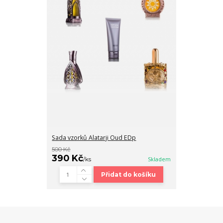
Sada vzorků Alatarji Oud EDp
500 Kč
390 Kč
/
ks
Skladem
Přidat do košíku