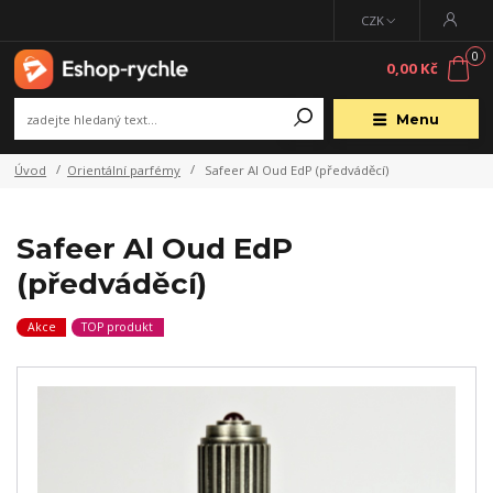
CZK
0
0,00 Kč
Menu
Úvod
Orientální parfémy
Safeer Al Oud EdP (předváděcí)
Safeer Al Oud EdP
(předváděcí)
Akce
TOP produkt