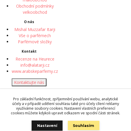
Obchodní podmínky
velkoobchod
O nás
Mishal Muzzafar Itarji
Vše o parfémech
Parfémové složky
Kontakt
Recenze na Heurece
info@alatarji.cz
www.arabskeparfemy.cz
Kontaktujte nás
© 2018 Desert Rose perfume
Pro základní funkčnost, zpříjemnění používání webu, analytické
| Vytvořeno systémem
účely a v případě udělení souhlasu také pro účely cílení reklamy
www.eshop-rychle.cz
využíváme soubory cookies. Nastavení vlastních preferencí
cookies můžete kdykoli upravit odkazem ve spodní části stránek.
Zpracování osobních údajů
můžete ovlivnit
úpravou svých
Nastavení
Souhlasím
preferencí
ochrany soukromí.