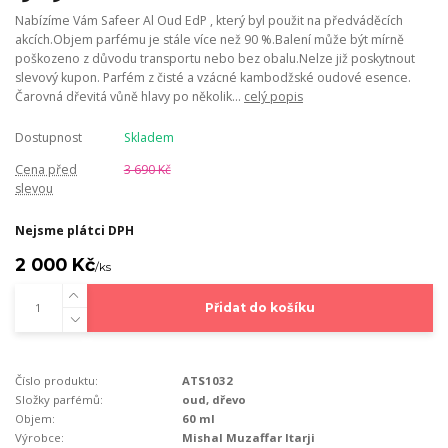
Nabízíme Vám Safeer Al Oud EdP , který byl použit na předváděcích
akcích.Objem parfému je stále více než 90 %.Balení může být mírně
poškozeno z důvodu transportu nebo bez obalu.Nelze již poskytnout
slevový kupon. Parfém z čisté a vzácné kambodžské oudové esence.
Čarovná dřevitá vůně hlavy po několik...
celý popis
Dostupnost
Skladem
Cena před
3 690 Kč
slevou
Nejsme plátci DPH
2 000 Kč
/
ks
Přidat do košíku
Číslo produktu:
ATS1032
Složky parfémů:
oud, dřevo
Objem:
60 ml
Výrobce:
Mishal Muzaffar Itarji