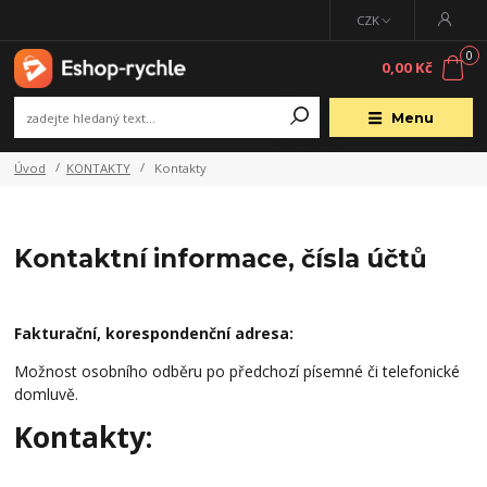
CZK
0
0,00 Kč
Menu
Úvod
KONTAKTY
Kontakty
Kontaktní informace, čísla účtů
Fakturační, korespondenční adresa:
Možnost osobního odběru po předchozí písemné či telefonické
domluvě.
Kontakty: