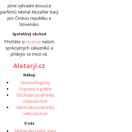
Jsme výhradní dovozce
parfémů Mishal Muzaffar Itarji
pro Českou republiku a
Slovensko.
Spolehlivý obchod
Přečtěte si
recenze
našich
spokojených zákazníků a
přidejte se mezi ně.
Alatarji.cz
Nákup
Slevové kupóny
Doprava a platba
Obchodní podmínky
maloobchod
Obchodní podmínky
velkoobchod
O nás
Mishal Muzzafar Itarji