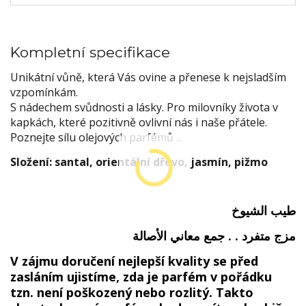
Kompletní specifikace
Unikátní vůně, která Vás ovine a přenese k nejsladším
vzpomínkám.
S nádechem svůdnosti a lásky.
Pro milovníky života v
kapkách, které pozitivně ovlivní nás i naše přátele.
Poznejte sílu olejových parfémů ...
Složení:
santal, orientální dřevo, jasmín, pižmo
طيب الشيوخ
مزج متفرد . . جمع معاني الأصالة
V zájmu doručení nejlepší kvality se před
zasláním ujistíme, zda je parfém v pořádku
tzn. není poškozený nebo rozlitý. Takto