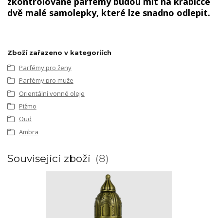
zkontrolované parfémy budou mít na krabičce
dvě malé samolepky, které lze snadno odlepit.
Zboží zařazeno v kategoriích
Parfémy pro ženy
Parfémy pro muže
Orientální vonné oleje
Pižmo
Oud
Ambra
Související zboží
8