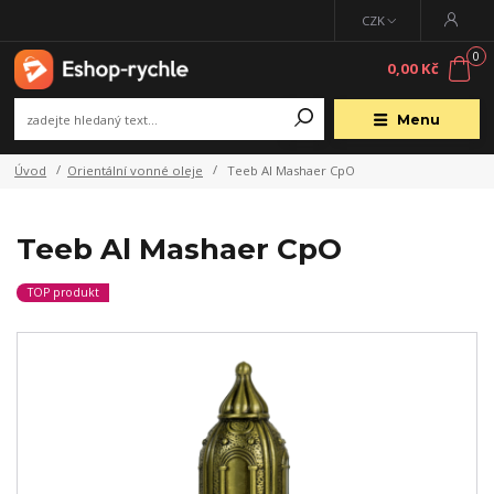
CZK
0
0,00 Kč
Menu
Úvod
Orientální vonné oleje
Teeb Al Mashaer CpO
Teeb Al Mashaer CpO
TOP produkt