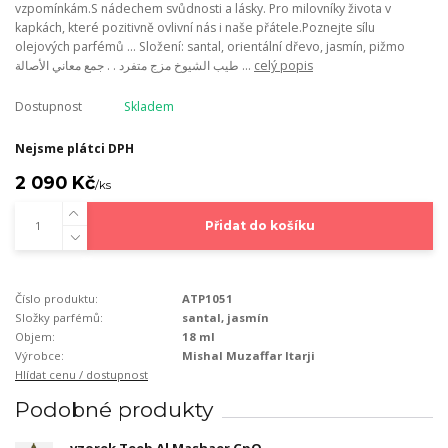
vzpomínkám.S nádechem svůdnosti a lásky. Pro milovníky života v
kapkách, které pozitivně ovlivní nás i naše přátele.Poznejte sílu
olejových parfémů ... Složení: santal, orientální dřevo, jasmín, pižmo
طيب الشيوخ مزج متفرد . . جمع معاني الأصالة ...
celý popis
Dostupnost
Skladem
Nejsme plátci DPH
2 090 Kč
/
ks
Přidat do košíku
Číslo produktu:
ATP1051
Složky parfémů:
santal, jasmín
Objem:
18 ml
Výrobce:
Mishal Muzaffar Itarji
Hlídat cenu / dostupnost
Podobné produkty
vzorek Teeb Al Mashaer CpO