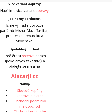
Více variant dopravy
Nabízíme více variant
dopravy
.
Jedinečný sortiment
Jsme výhradní dovozce
parfémů Mishal Muzaffar Itarji
pro Českou republiku a
Slovensko.
Spolehlivý obchod
Přečtěte si
recenze
našich
spokojených zákazníků a
přidejte se mezi ně.
Alatarji.cz
Nákup
Slevové kupóny
Doprava a platba
Obchodní podmínky
maloobchod
Obchodní podmínky