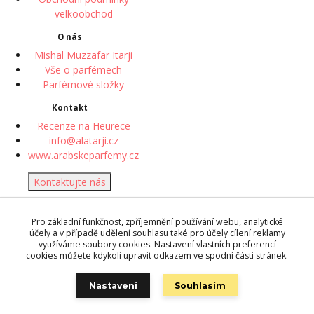
velkoobchod
O nás
Mishal Muzzafar Itarji
Vše o parfémech
Parfémové složky
Kontakt
Recenze na Heurece
info@alatarji.cz
www.arabskeparfemy.cz
Kontaktujte nás
© 2018 Desert Rose perfume
Pro základní funkčnost, zpříjemnění používání webu, analytické
| Vytvořeno systémem
účely a v případě udělení souhlasu také pro účely cílení reklamy
www.eshop-rychle.cz
využíváme soubory cookies. Nastavení vlastních preferencí
cookies můžete kdykoli upravit odkazem ve spodní části stránek.
Zpracování osobních údajů
můžete ovlivnit
úpravou svých
Nastavení
Souhlasím
preferencí
ochrany soukromí.