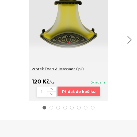
vzorek Teeb Al Mashaer CpO
Teeb Al Sheo
120 Kč
2 090 Kč
/
ks
Skladem
Přidat do košíku