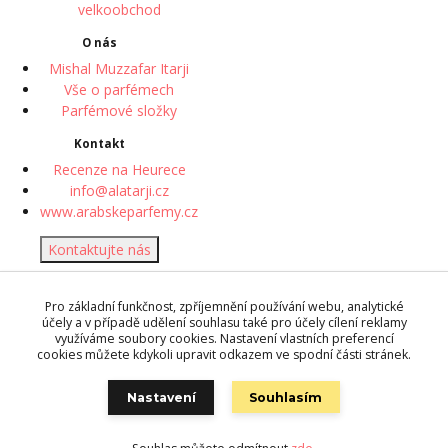
velkoobchod
O nás
Mishal Muzzafar Itarji
Vše o parfémech
Parfémové složky
Kontakt
Recenze na Heurece
info@alatarji.cz
www.arabskeparfemy.cz
Kontaktujte nás
© 2018 Desert Rose perfume
Pro základní funkčnost, zpříjemnění používání webu, analytické
| Vytvořeno systémem
účely a v případě udělení souhlasu také pro účely cílení reklamy
www.eshop-rychle.cz
využíváme soubory cookies. Nastavení vlastních preferencí
cookies můžete kdykoli upravit odkazem ve spodní části stránek.
Zpracování osobních údajů
můžete ovlivnit
úpravou svých
Nastavení
Souhlasím
preferencí
ochrany soukromí.