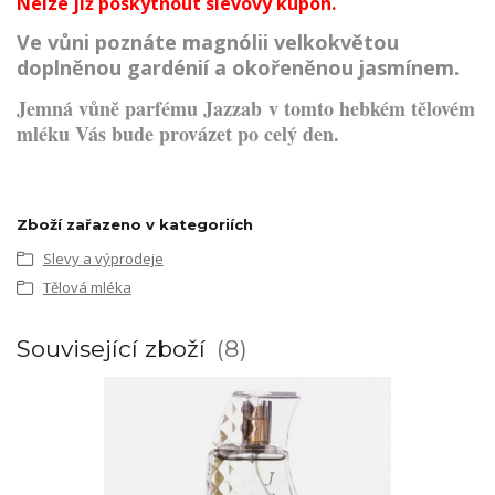
Nelze již poskytnout slevový kupon.
Ve vůni poznáte magnólii velkokvětou
doplněnou gardénií a okořeněnou jasmínem.
Jemná vůně parfému Jazzab v tomto hebkém tělovém
mléku Vás bude provázet po celý den.
Zboží zařazeno v kategoriích
Slevy a výprodeje
Tělová mléka
Související zboží
8