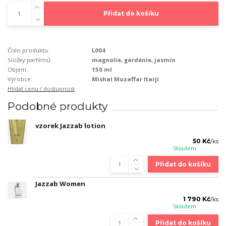
Přidat do košíku
Číslo produktu:
L004
Složky parfémů:
magnolie, gardénie, jasmín
Objem:
150 ml
Výrobce:
Mishal Muzaffar Itarji
Hlídat cenu / dostupnost
Podobné produkty
vzorek Jazzab lotion
50 Kč
/
ks
Skladem
Přidat do košíku
Jazzab Women
1 790 Kč
/
ks
Skladem
Přidat do košíku