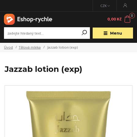
CZK
0
0,00 Kč
Menu
Úvod
Tělová mléka
Jazzab lotion (exp)
Jazzab lotion (exp)