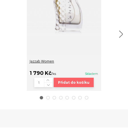
Jazzab Women
Jazzab men E
1 790 Kč
1 790 Kč
1 490 Kč
/
ks
Skladem
/
Přidat do košíku