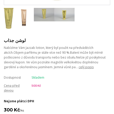
لوشن جذاب
Nabízíme Vám Jazzab lotion, který byl použit na předváděcích
akcích.Objem parfému je stále více než 90 %.Balení může být mírně
poškozeno z důvodu transportu nebo bez obalu.Nelze již poskytnout
slevový kupon. Ve vůni poznáte magnólii velkokvětou doplněnou
gardénií a okořeněnou jasmínem. Jemná vůně pa...
celý popis
Dostupnost
Skladem
Cena před
500 Kč
slevou
Nejsme plátci DPH
300 Kč
/
ks